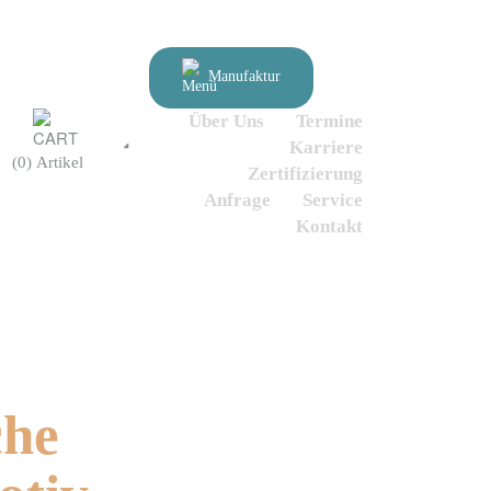
Manufaktur
Über Uns
Termine
Karriere
(0) Artikel
Zertifizierung
Anfrage
Service
Kontakt
che