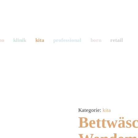
mo
klinik
kita
professional
born
retail
Kategorie:
kita
Bettwäs