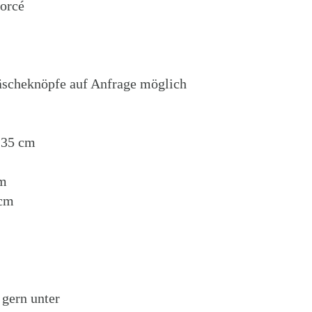
orcé
äscheknöpfe auf Anfrage möglich
135 cm
cm
 cm
gern unter