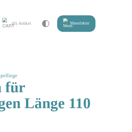
(0) Artikel
Manufaktur
apelliege
 für
egen Länge 110