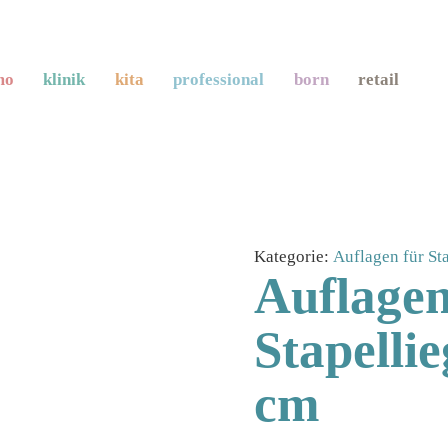
mo
klinik
kita
professional
born
retail
Kategorie:
Auflagen für St
Auflagen
Stapelli
cm