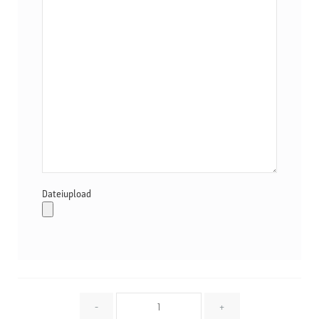
Dateiupload
Menge
-
+