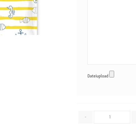
Dateiupload
Menge
-