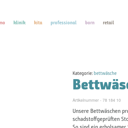
mo
klinik
kita
professional
born
retail
Kategorie:
bettwäsche
Bettwäs
Artikelnummer - 78 184 10
Unsere Bettwäschen pro
schadstoffgeprüften Sto
So sind ein erholsamer