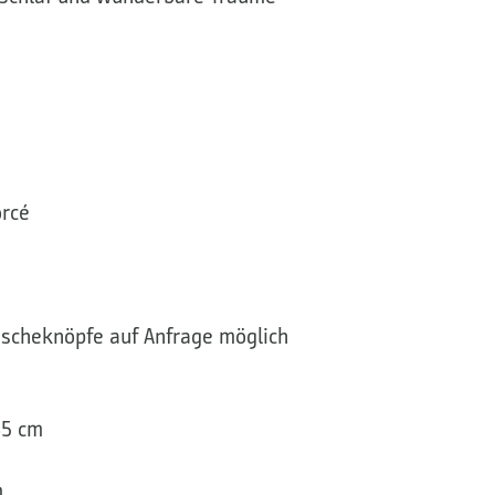
rcé
scheknöpfe auf Anfrage möglich
35 cm
m