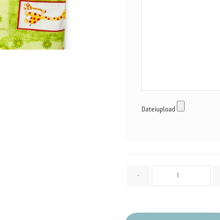
Dateiupload
Menge
-