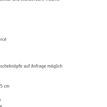
rcé
scheknöpfe auf Anfrage möglich
35 cm
m
m