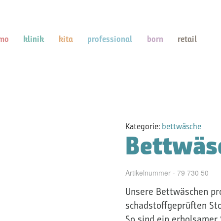
mo
klinik
kita
professional
born
retail
Kategorie:
bettwäsche
Bettwäsc
Artikelnummer - 79 730 50
Unsere Bettwäschen pro
schadstoffgeprüften Sto
So sind ein erholsamer