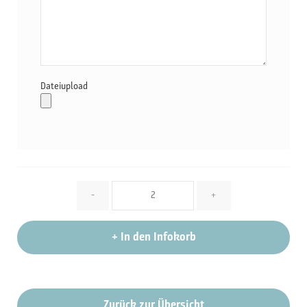
Dateiupload
Menge
-
+
+
In den Infokorb
Zurück zur Übersicht