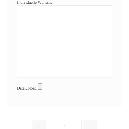
Individuelle Wünsche
Dateiupload
Menge
-
+